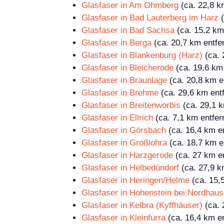
Glasfaser in Am Ohmberg
(ca. 22,8 k
Glasfaser in Bad Lauterberg im Harz
(
Glasfaser in Bad Sachsa
(ca. 15,2 km 
Glasfaser in Berga
(ca. 20,7 km entfer
Glasfaser in Blankenburg (Harz)
(ca. 
Glasfaser in Bleicherode
(ca. 19,6 km 
Glasfaser in Braunlage
(ca. 20,8 km en
Glasfaser in Brehme
(ca. 29,6 km entf
Glasfaser in Breitenworbis
(ca. 29,1 k
Glasfaser in Ellrich
(ca. 7,1 km entfer
Glasfaser in Görsbach
(ca. 16,4 km en
Glasfaser in Großlohra
(ca. 18,7 km en
Glasfaser in Harzgerode
(ca. 27 km en
Glasfaser in Helbedündorf
(ca. 27,9 k
Glasfaser in Heringen/Helme
(ca. 15,5
Glasfaser in Hohenstein bei Nordhau
Glasfaser in Kelbra (Kyffhäuser)
(ca. 
Glasfaser in Kleinfurra
(ca. 16,4 km en