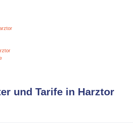
arztor
rztor
e
er und Tarife in Harztor