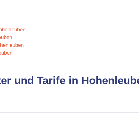
Hohenleuben
euben
ohenleuben
euben
ter und Tarife in Hohenleub