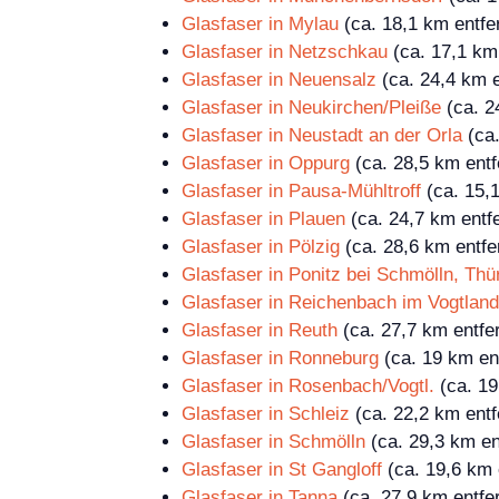
Glasfaser in Mylau
(ca. 18,1 km entfe
Glasfaser in Netzschkau
(ca. 17,1 km 
Glasfaser in Neuensalz
(ca. 24,4 km e
Glasfaser in Neukirchen/Pleiße
(ca. 2
Glasfaser in Neustadt an der Orla
(ca.
Glasfaser in Oppurg
(ca. 28,5 km entf
Glasfaser in Pausa-Mühltroff
(ca. 15,1
Glasfaser in Plauen
(ca. 24,7 km entfe
Glasfaser in Pölzig
(ca. 28,6 km entfe
Glasfaser in Ponitz bei Schmölln, Thü
Glasfaser in Reichenbach im Vogtland
Glasfaser in Reuth
(ca. 27,7 km entfer
Glasfaser in Ronneburg
(ca. 19 km ent
Glasfaser in Rosenbach/Vogtl.
(ca. 19
Glasfaser in Schleiz
(ca. 22,2 km entf
Glasfaser in Schmölln
(ca. 29,3 km en
Glasfaser in St Gangloff
(ca. 19,6 km 
Glasfaser in Tanna
(ca. 27,9 km entfer