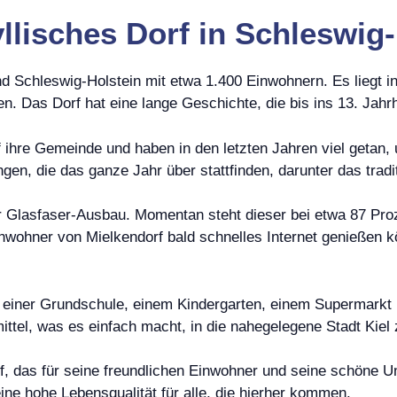
yllisches Dorf in Schleswig
nd Schleswig-Holstein mit etwa 1.400 Einwohnern. Es liegt in
Das Dorf hat eine lange Geschichte, die bis ins 13. Jahrh
 ihre Gemeinde und haben in den letzten Jahren viel getan, 
ngen, die das ganze Jahr über stattfinden, darunter das trad
der Glasfaser-Ausbau. Momentan steht dieser bei etwa 87 Pr
inwohner von Mielkendorf bald schnelles Internet genießen 
it einer Grundschule, einem Kindergarten, einem Supermark
ittel, was es einfach macht, in die nahegelegene Stadt Kiel
rf, das für seine freundlichen Einwohner und seine schöne U
eine hohe Lebensqualität für alle, die hierher kommen.