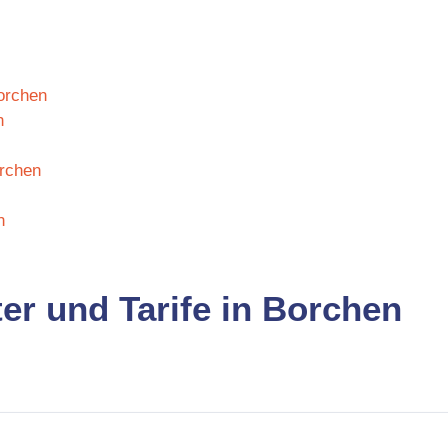
Borchen
n
orchen
n
er und Tarife in Borchen