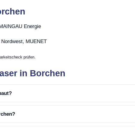
orchen
, MAINGAU Energie
r Nordwest, MUENET
arkeitscheck prüfen.
aser in Borchen
baut?
rchen?