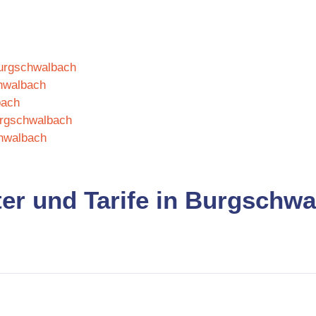
 Burgschwalbach
chwalbach
bach
urgschwalbach
hwalbach
ter und Tarife in Burgschw