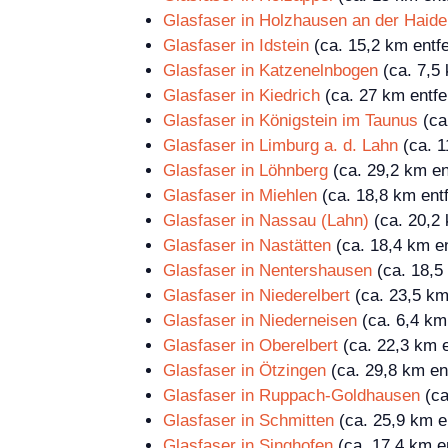
Glasfaser in Holzhausen an der Haide
Glasfaser in Idstein
(ca. 15,2 km entfe
Glasfaser in Katzenelnbogen
(ca. 7,5 
Glasfaser in Kiedrich
(ca. 27 km entfe
Glasfaser in Königstein im Taunus
(ca
Glasfaser in Limburg a. d. Lahn
(ca. 1
Glasfaser in Löhnberg
(ca. 29,2 km en
Glasfaser in Miehlen
(ca. 18,8 km entf
Glasfaser in Nassau (Lahn)
(ca. 20,2 
Glasfaser in Nastätten
(ca. 18,4 km en
Glasfaser in Nentershausen
(ca. 18,5 
Glasfaser in Niederelbert
(ca. 23,5 km
Glasfaser in Niederneisen
(ca. 6,4 km 
Glasfaser in Oberelbert
(ca. 22,3 km e
Glasfaser in Ötzingen
(ca. 29,8 km ent
Glasfaser in Ruppach-Goldhausen
(ca
Glasfaser in Schmitten
(ca. 25,9 km en
Glasfaser in Singhofen
(ca. 17,4 km en