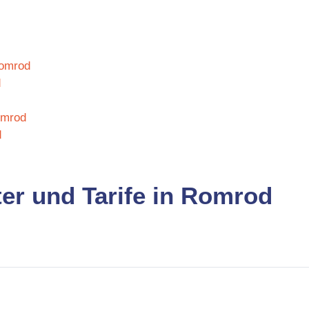
Romrod
d
omrod
d
ter und Tarife in Romrod