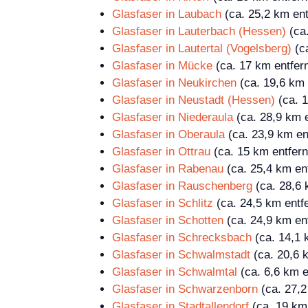
Glasfaser in Laubach
(ca. 25,2 km ent
Glasfaser in Lauterbach (Hessen)
(ca.
Glasfaser in Lautertal (Vogelsberg)
(ca
Glasfaser in Mücke
(ca. 17 km entfern
Glasfaser in Neukirchen
(ca. 19,6 km 
Glasfaser in Neustadt (Hessen)
(ca. 1
Glasfaser in Niederaula
(ca. 28,9 km e
Glasfaser in Oberaula
(ca. 23,9 km en
Glasfaser in Ottrau
(ca. 15 km entfern
Glasfaser in Rabenau
(ca. 25,4 km ent
Glasfaser in Rauschenberg
(ca. 28,6 
Glasfaser in Schlitz
(ca. 24,5 km entfe
Glasfaser in Schotten
(ca. 24,9 km ent
Glasfaser in Schrecksbach
(ca. 14,1 
Glasfaser in Schwalmstadt
(ca. 20,6 k
Glasfaser in Schwalmtal
(ca. 6,6 km e
Glasfaser in Schwarzenborn
(ca. 27,2
Glasfaser in Stadtallendorf
(ca. 19 km 