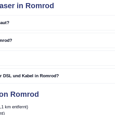
faser in Romrod
baut?
omrod?
er DSL und Kabel in Romrod?
von Romrod
,1 km entfernt)
nt)