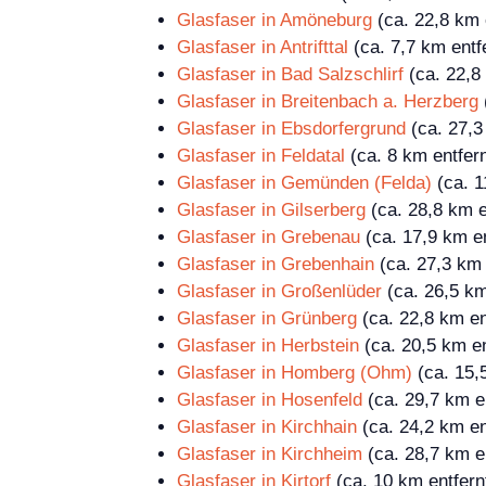
Glasfaser in Amöneburg
(ca. 22,8 km 
Glasfaser in Antrifttal
(ca. 7,7 km entf
Glasfaser in Bad Salzschlirf
(ca. 22,8 
Glasfaser in Breitenbach a. Herzberg
Glasfaser in Ebsdorfergrund
(ca. 27,3
Glasfaser in Feldatal
(ca. 8 km entfern
Glasfaser in Gemünden (Felda)
(ca. 1
Glasfaser in Gilserberg
(ca. 28,8 km e
Glasfaser in Grebenau
(ca. 17,9 km en
Glasfaser in Grebenhain
(ca. 27,3 km 
Glasfaser in Großenlüder
(ca. 26,5 km
Glasfaser in Grünberg
(ca. 22,8 km en
Glasfaser in Herbstein
(ca. 20,5 km en
Glasfaser in Homberg (Ohm)
(ca. 15,
Glasfaser in Hosenfeld
(ca. 29,7 km en
Glasfaser in Kirchhain
(ca. 24,2 km en
Glasfaser in Kirchheim
(ca. 28,7 km en
Glasfaser in Kirtorf
(ca. 10 km entfern