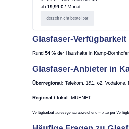
ab
19,99 €
/ Monat
derzeit nicht bestellbar
Glasfaser-Verfügbarkei
Rund
54 %
der Haushalte in Kamp-Bornhofen 
Glasfaser-Anbieter in 
Überregional:
Telekom, 1&1, o2, Vodafone
Regional / lokal:
MUENET
Verfügbarkeit adressgenau abweichend – bitte per Verfügb
Häufige Fragen zu Glas