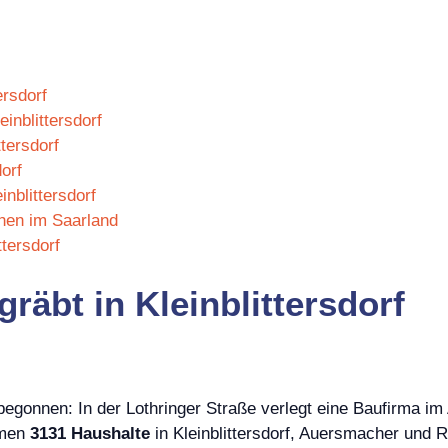
ersdorf
einblittersdorf
ttersdorf
orf
nblittersdorf
tchen im Saarland
tersdorf
räbt in Kleinblittersdorf
 begonnen: In der Lothringer Straße verlegt eine Baufirma im
hmen
3131 Haushalte
in Kleinblittersdorf, Auersmacher und R