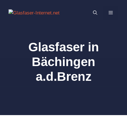
Zum
Inhalt
MENÜ
springen
Glasfaser in
Bächingen
a.d.Brenz