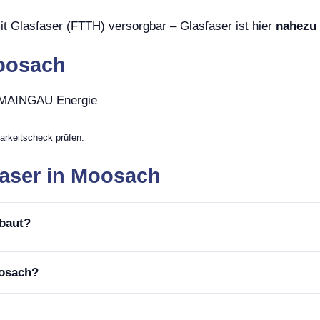
t Glasfaser (FTTH) versorgbar – Glasfaser ist hier
nahezu 
Moosach
, MAINGAU Energie
arkeitscheck prüfen.
faser in Moosach
ebaut?
oosach?