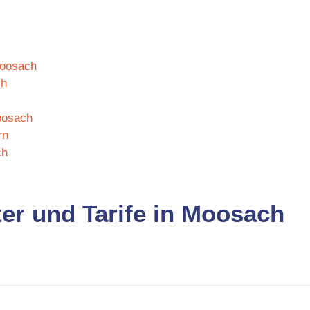
Moosach
ch
oosach
rn
ch
ter und Tarife in Moosach