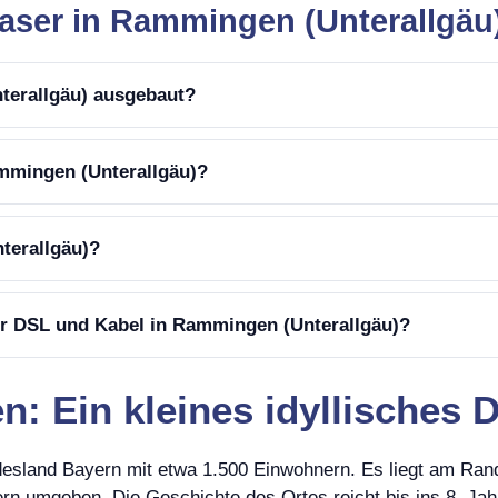
faser in Rammingen (Unterallgäu
nterallgäu) ausgebaut?
ammingen (Unterallgäu)?
terallgäu)?
er DSL und Kabel in Rammingen (Unterallgäu)?
 Ein kleines idyllisches D
desland Bayern mit etwa 1.500 Einwohnern. Es liegt am Ra
n umgeben. Die Geschichte des Ortes reicht bis ins 8. Jahr