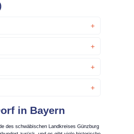
)
orf in Bayern
nde des schwäbischen Landkreises Günzburg
hundert zurück, und es gibt viele historische