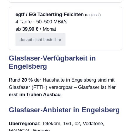
egtf / EG Tacherting-Feichten
(regional)
4 Tarife · 50–500 MBit/s
ab
39,90 €
/ Monat
derzeit nicht bestellbar
Glasfaser-Verfügbarkeit in
Engelsberg
Rund
20 %
der Haushalte in Engelsberg sind mit
Glasfaser (FTTH) versorgbar – Glasfaser ist hier
erst im frühen Ausbau
.
Glasfaser-Anbieter in Engelsberg
Überregional:
Telekom, 1&1, o2, Vodafone,
MAINGAU Energie