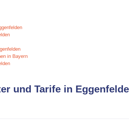
Eggenfelden
elden
genfelden
hen in Bayern
elden
er und Tarife in Eggenfeld