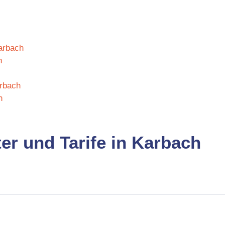
Karbach
h
arbach
h
er und Tarife in Karbach