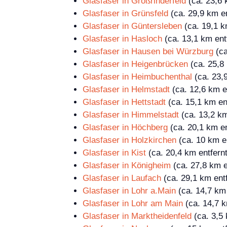
Glasfaser in Großrinderfeld
(ca. 23,6 
Glasfaser in Grünsfeld
(ca. 29,9 km en
Glasfaser in Güntersleben
(ca. 19,1 k
Glasfaser in Hasloch
(ca. 13,1 km ent
Glasfaser in Hausen bei Würzburg
(ca
Glasfaser in Heigenbrücken
(ca. 25,8 
Glasfaser in Heimbuchenthal
(ca. 23,9
Glasfaser in Helmstadt
(ca. 12,6 km e
Glasfaser in Hettstadt
(ca. 15,1 km en
Glasfaser in Himmelstadt
(ca. 13,2 km
Glasfaser in Höchberg
(ca. 20,1 km en
Glasfaser in Holzkirchen
(ca. 10 km en
Glasfaser in Kist
(ca. 20,4 km entfernt
Glasfaser in Königheim
(ca. 27,8 km e
Glasfaser in Laufach
(ca. 29,1 km entf
Glasfaser in Lohr a.Main
(ca. 14,7 km 
Glasfaser in Lohr am Main
(ca. 14,7 k
Glasfaser in Marktheidenfeld
(ca. 3,5 