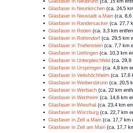
Glasfaser in Neubrunn
(ca. 15 km entf
Glasfaser in Neunkirchen
(ca. 24,5 km
Glasfaser in Neustadt a.Main
(ca. 8,6
Glasfaser in Randersacker
(ca. 27,7 k
Glasfaser in Roden
(ca. 3,3 km entfer
Glasfaser in Rottendorf
(ca. 29,5 km e
Glasfaser in Triefenstein
(ca. 7,7 km e
Glasfaser in Uettingen
(ca. 10,3 km en
Glasfaser in Unterpleichfeld
(ca. 29,9 
Glasfaser in Urspringen
(ca. 4,8 km en
Glasfaser in Veitshöchheim
(ca. 17,6 
Glasfaser in Weibersbrunn
(ca. 20,5 k
Glasfaser in Werbach
(ca. 22 km entf
Glasfaser in Wertheim
(ca. 14,6 km en
Glasfaser in Wiesthal
(ca. 23,4 km ent
Glasfaser in Würzburg
(ca. 22,7 km en
Glasfaser in Zell a.Main
(ca. 17,7 km e
Glasfaser in Zell am Main
(ca. 17,7 km