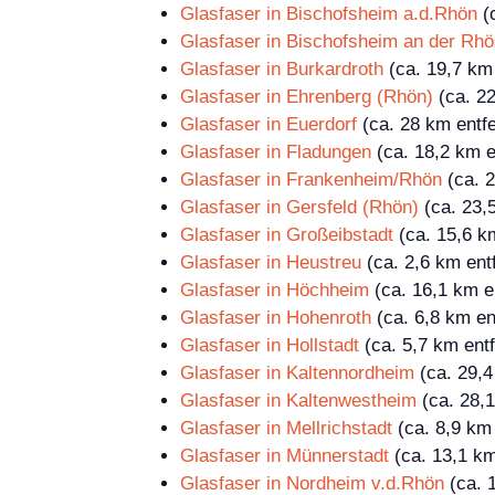
Glasfaser in Bischofsheim a.d.Rhön
(c
Glasfaser in Bischofsheim an der Rh
Glasfaser in Burkardroth
(ca. 19,7 km 
Glasfaser in Ehrenberg (Rhön)
(ca. 22
Glasfaser in Euerdorf
(ca. 28 km entfe
Glasfaser in Fladungen
(ca. 18,2 km e
Glasfaser in Frankenheim/Rhön
(ca. 2
Glasfaser in Gersfeld (Rhön)
(ca. 23,5
Glasfaser in Großeibstadt
(ca. 15,6 km
Glasfaser in Heustreu
(ca. 2,6 km entf
Glasfaser in Höchheim
(ca. 16,1 km en
Glasfaser in Hohenroth
(ca. 6,8 km en
Glasfaser in Hollstadt
(ca. 5,7 km entf
Glasfaser in Kaltennordheim
(ca. 29,4
Glasfaser in Kaltenwestheim
(ca. 28,1
Glasfaser in Mellrichstadt
(ca. 8,9 km 
Glasfaser in Münnerstadt
(ca. 13,1 km
Glasfaser in Nordheim v.d.Rhön
(ca. 1