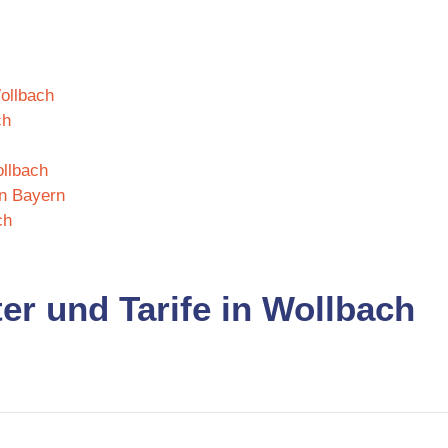
Wollbach
ch
ollbach
in Bayern
ch
er und Tarife in Wollbach