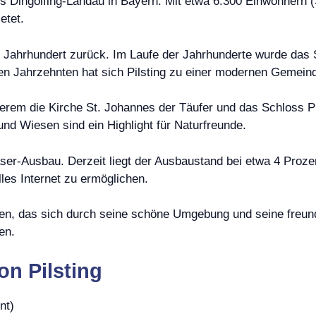
is Dingolfing-Landau in Bayern. Mit etwa 6.300 Einwohnern (S
etet.
10. Jahrhundert zurück. Im Laufe der Jahrhunderte wurde da
n Jahrzehnten hat sich Pilsting zu einer modernen Gemeinde 
rem die Kirche St. Johannes der Täufer und das Schloss Pi
d Wiesen sind ein Highlight für Naturfreunde.
faser-Ausbau. Derzeit liegt der Ausbaustand bei etwa 4 Proz
les Internet zu ermöglichen.
tchen, das sich durch seine schöne Umgebung und seine freun
en.
n Pilsting
nt)