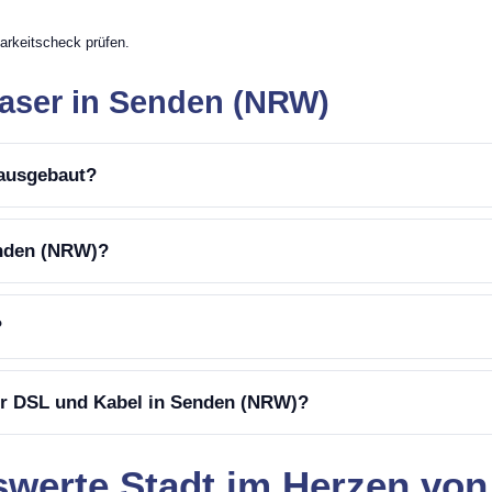
arkeitscheck prüfen.
faser in Senden (NRW)
 ausgebaut?
enden (NRW)?
?
er DSL und Kabel in Senden (NRW)?
nswerte Stadt im Herzen vo