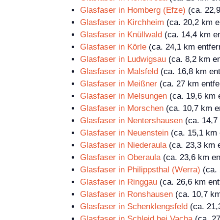
Glasfaser in Homberg (Efze)
(ca. 22,9
Glasfaser in Kirchheim
(ca. 20,2 km en
Glasfaser in Knüllwald
(ca. 14,4 km en
Glasfaser in Körle
(ca. 24,1 km entfer
Glasfaser in Ludwigsau
(ca. 8,2 km en
Glasfaser in Malsfeld
(ca. 16,8 km ent
Glasfaser in Meißner
(ca. 27 km entfe
Glasfaser in Melsungen
(ca. 19,6 km e
Glasfaser in Morschen
(ca. 10,7 km en
Glasfaser in Nentershausen
(ca. 14,7 
Glasfaser in Neuenstein
(ca. 15,1 km 
Glasfaser in Niederaula
(ca. 23,3 km e
Glasfaser in Oberaula
(ca. 23,6 km en
Glasfaser in Philippsthal (Werra)
(ca. 
Glasfaser in Ringgau
(ca. 26,6 km ent
Glasfaser in Ronshausen
(ca. 10,7 km
Glasfaser in Schenklengsfeld
(ca. 21,
Glasfaser in Schleid bei Vacha
(ca. 27