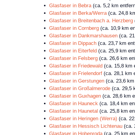
Glasfaser in Bebra
(ca. 5,2 km entfern
Glasfaser in Berka/Werra
(ca. 24,8 km
Glasfaser in Breitenbach a. Herzberg
Glasfaser in Cornberg
(ca. 10,9 km en
Glasfaser in Dankmarshausen
(ca. 21
Glasfaser in Dippach
(ca. 23,7 km ent
Glasfaser in Eiterfeld
(ca. 25,9 km ent
Glasfaser in Felsberg
(ca. 26,6 km ent
Glasfaser in Friedewald
(ca. 15,8 km e
Glasfaser in Frielendorf
(ca. 28,1 km e
Glasfaser in Gerstungen
(ca. 23,6 km 
Glasfaser in Großalmerode
(ca. 29,5 
Glasfaser in Guxhagen
(ca. 28,6 km e
Glasfaser in Hauneck
(ca. 18,4 km ent
Glasfaser in Haunetal
(ca. 25,8 km ent
Glasfaser in Heringen (Werra)
(ca. 22
Glasfaser in Hessisch Lichtenau
(ca. 
Glasfaser in Hohenroda
(ca. 25 km ent