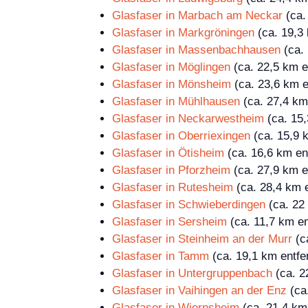
Glasfaser in Marbach am Neckar
(ca.
Glasfaser in Markgröningen
(ca. 19,3 
Glasfaser in Massenbachhausen
(ca. 
Glasfaser in Möglingen
(ca. 22,5 km e
Glasfaser in Mönsheim
(ca. 23,6 km e
Glasfaser in Mühlhausen
(ca. 27,4 km 
Glasfaser in Neckarwestheim
(ca. 15,
Glasfaser in Oberriexingen
(ca. 15,9 k
Glasfaser in Ötisheim
(ca. 16,6 km ent
Glasfaser in Pforzheim
(ca. 27,9 km e
Glasfaser in Rutesheim
(ca. 28,4 km e
Glasfaser in Schwieberdingen
(ca. 22 
Glasfaser in Sersheim
(ca. 11,7 km en
Glasfaser in Steinheim an der Murr
(ca
Glasfaser in Tamm
(ca. 19,1 km entfe
Glasfaser in Untergruppenbach
(ca. 2
Glasfaser in Vaihingen an der Enz
(ca.
Glasfaser in Wiernsheim
(ca. 21,4 km 