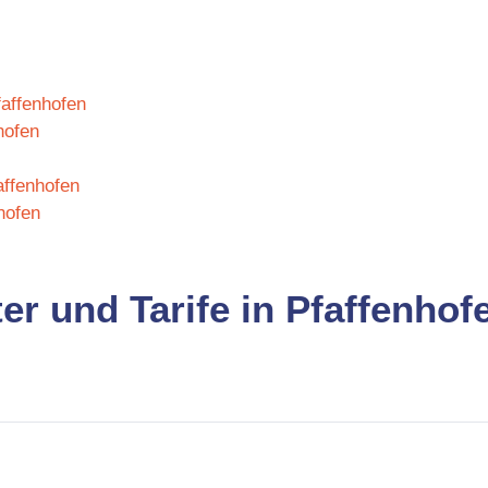
faffenhofen
hofen
affenhofen
hofen
er und Tarife in Pfaffenhof