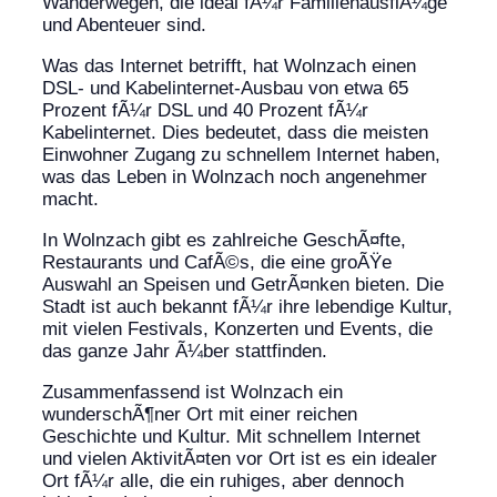
Wanderwegen, die ideal fÃ¼r FamilienausflÃ¼ge
und Abenteuer sind.
Was das Internet betrifft, hat Wolnzach einen
DSL- und Kabelinternet-Ausbau von etwa 65
Prozent fÃ¼r DSL und 40 Prozent fÃ¼r
Kabelinternet. Dies bedeutet, dass die meisten
Einwohner Zugang zu schnellem Internet haben,
was das Leben in Wolnzach noch angenehmer
macht.
In Wolnzach gibt es zahlreiche GeschÃ¤fte,
Restaurants und CafÃ©s, die eine groÃŸe
Auswahl an Speisen und GetrÃ¤nken bieten. Die
Stadt ist auch bekannt fÃ¼r ihre lebendige Kultur,
mit vielen Festivals, Konzerten und Events, die
das ganze Jahr Ã¼ber stattfinden.
Zusammenfassend ist Wolnzach ein
wunderschÃ¶ner Ort mit einer reichen
Geschichte und Kultur. Mit schnellem Internet
und vielen AktivitÃ¤ten vor Ort ist es ein idealer
Ort fÃ¼r alle, die ein ruhiges, aber dennoch